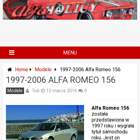
Skip
to
content
MENU
Home
Modele
1997-2006 Alfa Romeo 156
1997-2006 ALFA ROMEO 156
Tuti
Modele
12 marca 2016
0
Alfa Romeo 156
została
przedstawiona w
1997 roku i wygrała
tytuł samochodu
roku. Jest on