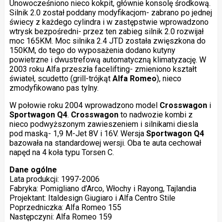
Unowocześniono nieco kokpit, głównie konsolę środkową.
Silnik 2.0 został poddany modyfikacjom- zabrano po jednej
świecy z każdego cylindra i w zastępstwie wprowadzono
wtrysk bezpośredni- przez ten zabieg silnik 2.0 rozwijał
moc 165KM. Moc silnika 2.4 JTD została zwięszkona do
150KM, do tego do wyposażenia dodano kutyny
powietrzne i dwustrefową automatyczną klimatyzację. W
2003 roku Alfa przeszła facelifting- zmieniono kształt
świateł, scudetto (grill-trójkąt
Alfa Romeo
), nieco
zmodyfikowano pas tylny.
W połowie roku 2004 wprowadzono model
Crosswagon
i
Sportwagon Q4
.
Crosswagon
to nadwozie kombi z
nieco podwyższonym zawieszeniem i silnikami diesla
pod maską- 1,9 M-Jet 8V i 16V. Wersja
Sportwagon Q4
bazowała na standardowej wersji. Oba te auta cechował
napęd na 4 koła typu Torsen C.
Dane ogólne
Lata produkcji: 1997-2006
Fabryka: Pomigliano d’Arco, Włochy i Rayong, Tajlandia
Projektant: Italdesign Giugiaro i Alfa Centro Stile
Poprzedniczka: Alfa Romeo 155
Następczyni: Alfa Romeo 159