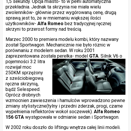
1,5 sekundy. Opcja miasto- to w pełni automatyczna
przekładnia. Jednak ta skrzynia nie miała wielu
zwolenników- głównie przez wygórowaną cenę, drugą
sprawą jest to, że w mniemaniu większej ilości
użytkowników-
Alfa Romeo
bez tradycyjnej ręcznej
skrzyni to przerost formy nad treścią.
Marzec 2000 to premiera modelu kombi, który nazwany
został Sportwagon. Mechanicznie nie było róznic w
porównaniu z modelem sedan. W roku 2001
zaprezentowana została perełka- model
GTA
. Silnik V6 o
pojemności
3.2 litra
rozwijał moc
250KM sprzężony
z sześciobiegową
ręczna skrzynią,
bądź Selespeed.
Oprócz drobnych
wzmocnien zawieszenia i hamulców wprowadzono pewne
zmiany stylistyczne(tylny i przedni zderzak, progi, czarne
wypełnienia reflektorów wokoł soczewek).
Alfa Romeo
156 GTA
występowała w odmianie sedan i Sportwagon.
W 2002 roku doszło do liftingu wnętrza całej linii modeli.