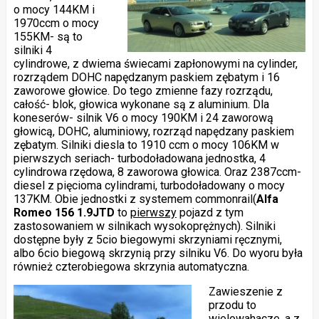
o mocy 144KM i
1970ccm o mocy
155KM- są to
silniki 4
cylindrowe, z dwiema świecami zapłonowymi na cylinder,
rozrządem DOHC napędzanym paskiem zębatym i 16
zaworowe głowice. Do tego zmienne fazy rozrządu,
całość- blok, głowica wykonane są z aluminium. Dla
koneserów- silnik V6 o mocy 190KM i 24 zaworową
głowicą, DOHC, aluminiowy, rozrząd napędzany paskiem
zębatym. Silniki diesla to 1910 ccm o mocy 106KM w
pierwszych seriach- turbodoładowana jednostka, 4
cylindrowa rzędowa, 8 zaworowa głowica. Oraz 2387ccm-
diesel z pięcioma cylindrami, turbodoładowany o mocy
137KM. Obie jednostki z systemem commonrail(
Alfa
Romeo 156 1.9JTD
to
pierwszy
pojazd z tym
zastosowaniem w silnikach wysokoprężnych). Silniki
dostępne były z 5cio biegowymi skrzyniami ręcznymi,
albo 6cio biegową skrzynią przy silniku V6. Do wyoru była
również czterobiegowa skrzynia automatyczna.
Zawieszenie z
przodu to
wielowahacze, a z