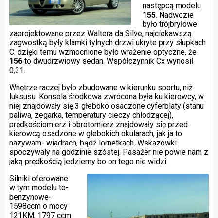
następcą modelu
155
. Nadwozie
było trójbryłowe
zaprojektowane przez Waltera da Silve, najciekawszą
zagwostką były klamki tylnych drzwi ukryte przy słupkach
C, dzięki temu wzmocnione było wrażenie optyczne, że
156
to dwudrzwiowy sedan. Współczynnik Cx wynosił
0,31.
Wnętrze raczej było zbudowane w kierunku sportu, niż
luksusu. Konsola środkowa zwrócona była ku kierowcy, w
niej znajdowały się 3 głeboko osadzone cyferblaty (stanu
paliwa, zegarka, temperatury cieczy chłodzącej),
prędkościomierz i obrotomierz znajdowały się przed
kierowcą osadzone w głebokich okularach, jak ja to
nazywam- wiadrach, bądź lornetkach. Wskazówki
spoczywały na godzinie szóstej. Pasażer nie powie nam z
jaką prędkością jedziemy bo on tego nie widzi.
Silniki oferowane
w tym modelu to-
benzynowe-
1598ccm o mocy
121KM, 1797 ccm