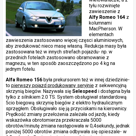
tyłu rozwinięte
zawieszenie z
Alfy Romeo 164
z
kolumnami
MacPherson. W
elementach
zawieszenia zastosowano więcej częsci aluminiowych,
aby zredukować nieco masę własną. Redukcja masy była
zastosowana też w innych strefach pojazdu- np. w
przednich fotelach zastosowano obramowanie z
magnezu, w ten sposób zaoszczędzono po 4 kg na
jednym fotelu.
Alfa Romeo 156
była prekursorem też w innej dziedzinie-
to
pierwszy pojazd produkowany seryjnie
z sekwencyjną
skrzynią biegów. Nazywała się
Selespeed
i dostępna była
tylko z silnikiem 2.0 TS. System obsługiwał standardową
5cio biegową skrzynię biegów z elektro hydraulicznym
sprzęgłem. Obsługiwało się ją przyciskami na kierownicy.
Prędkość zmiany przełożenia zależała od jazdy, kiedy
wskazówka obrotomierza przekraczała 5000
obrotów/minutę zmiana następowała w 0,4sekundy, jednak
poniżej 5000 obrotów zmiana odbywała się opieszale- w