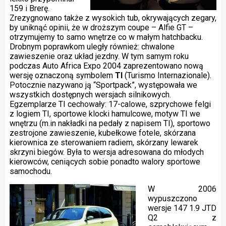
159 i Brerę.
Zrezygnowano także z wysokich tub, okrywających zegary,
by uniknąć opinii, że w droższym coupe – Alfie GT –
otrzymujemy to samo wnętrze co w małym hatchbacku.
Drobnym poprawkom uległy również: chwalone
zawieszenie oraz układ jezdny. W tym samym roku
podczas Auto Africa Expo 2004 zaprezentowano nową
wersję oznaczoną symbolem
TI
(Turismo Internazionale).
Potocznie nazywano ją “Sportpack”, występowała we
wszystkich dostępnych wersjach silnikowych.
Egzemplarze TI cechowały: 17-calowe, szprychowe felgi
z logiem TI, sportowe klocki hamulcowe, motyw TI we
wnętrzu (m.in nakładki na pedały z napisem TI), sportowo
zestrojone zawieszenie, kubełkowe fotele, skórzana
kierownica ze sterowaniem radiem, skórzany lewarek
skrzyni biegów. Była to wersja adresowana do młodych
kierowców, ceniących sobie ponadto walory sportowe
samochodu.
W 2006
wypuszczono
wersje 147 1.9 JTD
Q2 z