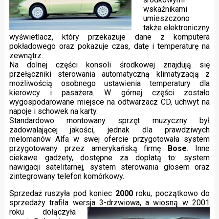
wskaźnikami
umieszczono
także elektroniczny
wyświetlacz, który przekazuje dane z komputera
pokładowego oraz pokazuje czas, datę i temperaturę na
zewnątrz.
Na dolnej części konsoli środkowej znajdują się
przełączniki sterowania automatyczną klimatyzacją z
możliwością osobnego ustawienia temperatury dla
kierowcy i pasażera. W górnej części zostało
wygospodarowane miejsce na odtwarzacz CD, uchwyt na
napoje i schowek na karty.
Standardowo montowany sprzęt muzyczny był
zadowalającej jakości, jednak dla prawdziwych
melomanów Alfa w swej ofercie przygotowała system
przygotowany przez amerykańską firmę
Bose
. Inne
ciekawe gadżety, dostępne za dopłatą to: system
nawigacji satelitarnej, system sterowania głosem oraz
zintegrowany telefon komórkowy.
Sprzedaż ruszyła pod koniec
2000
roku, początkowo do
sprzedaży trafiła wersja 3-drzwiowa, a wiosną w 2001
roku
dołączyła