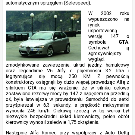
automatycznym sprzęgłem (Selespeed).
W 2002 roku
wypuszczono na
rynek
usportowioną
wersję 147 o
symbolu
GTA
.
Cechował ją
agresywniejszy
wygląd,
zmodyfikowane zawieszenie, układ jezdny, hamulcowy
oraz legendarne V6 Alfy o pojemności 3.2 litra i
legitymujące się mocą 250 KM. Z pewnością
konstruktorzy osiągnęli by dużo więcej, prowadząc Alfę z
silnikiem GTA ma się wrażenie, że w silniku celowo
zostawiono rezerwy mocy by 147 z napędem na przednią
oś, była łatwiejsza w prowadzeniu. Samochód do setki
przyśpieszał w 6,3 sekundy, a prędkość maksymalna
wynosiła 246 km/h. Ciekawą rzeczą w tej wersji był
niezwykle bezpośredni układ kierowniczy, pełen obrót
kierownicy wynosił zaledwie 1,75 okrążenia.
Następnie Alfa Romeo przy współpracy z Auto Deltą