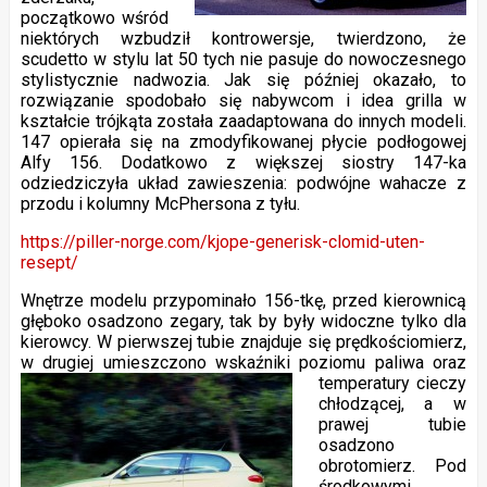
początkowo wśród
niektórych wzbudził kontrowersje, twierdzono, że
scudetto w stylu lat 50 tych nie pasuje do nowoczesnego
stylistycznie nadwozia. Jak się później okazało, to
rozwiązanie spodobało się nabywcom i idea grilla w
kształcie trójkąta została zaadaptowana do innych modeli.
147 opierała się na zmodyfikowanej płycie podłogowej
Alfy 156. Dodatkowo z większej siostry 147-ka
odziedziczyła układ zawieszenia: podwójne wahacze z
przodu i kolumny McPhersona z tyłu.
https://piller-norge.com/kjope-generisk-clomid-uten-
resept/
Wnętrze modelu przypominało 156-tkę, przed kierownicą
głęboko osadzono zegary, tak by były widoczne tylko dla
kierowcy. W pierwszej tubie znajduje się prędkościomierz,
w drugiej umieszczono wskaźniki poziomu paliwa oraz
temperatury cieczy
chłodzącej, a w
prawej tubie
osadzono
obrotomierz. Pod
środkowymi