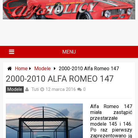
Skip
to
content
MENU
Home
Modele
2000-2010 Alfa Romeo 147
2000-2010 ALFA ROMEO 147
Tuti
Modele
12 marca 2016
0
Alfa Romeo 147
miała zastąpić
przestarzałe
modele 145 i 146.
Po raz pierwszy
zaprezentowano ją