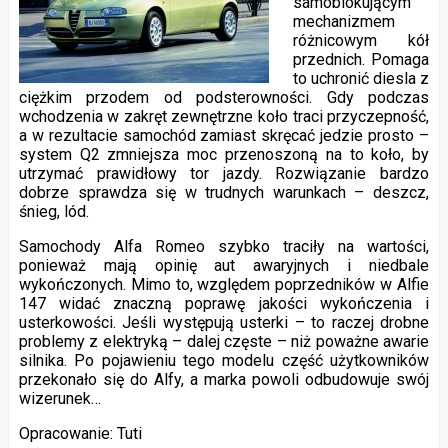
samoblokującym
mechanizmem
różnicowym kół
przednich. Pomaga
to uchronić diesla z
ciężkim przodem od podsterowności. Gdy podczas
wchodzenia w zakręt zewnętrzne koło traci przyczepność,
a w rezultacie samochód zamiast skręcać jedzie prosto –
system Q2 zmniejsza moc przenoszoną na to koło, by
utrzymać prawidłowy tor jazdy. Rozwiązanie bardzo
dobrze sprawdza się w trudnych warunkach – deszcz,
śnieg, lód.
Samochody Alfa Romeo szybko traciły na wartości,
ponieważ mają opinię aut awaryjnych i niedbale
wykończonych. Mimo to, względem poprzedników w Alfie
147 widać znaczną poprawę jakości wykończenia i
usterkowości. Jeśli występują usterki – to raczej drobne
problemy z elektryką – dalej częste – niż poważne awarie
silnika. Po pojawieniu tego modelu część użytkowników
przekonało się do Alfy, a marka powoli odbudowuje swój
wizerunek…
Opracowanie: Tuti