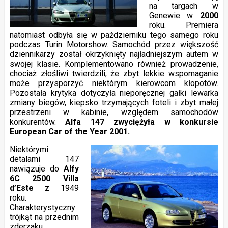
na targach w
Genewie w
2000
roku. Premiera
natomiast odbyła się w październiku tego samego roku
podczas Turin Motorshow. Samochód przez większość
dziennikarzy został okrzyknięty najładniejszym autem w
swojej klasie. Komplementowano również prowadzenie,
chociaż złośliwi twierdzili, że zbyt lekkie wspomaganie
może przysporzyć niektórym kierowcom kłopotów.
Pozostała krytyka dotyczyła nieporęcznej gałki lewarka
zmiany biegów, kiepsko trzymających foteli i zbyt małej
przestrzeni w kabinie, względem samochodów
konkurentów.
Alfa 147 zwyciężyła w konkursie
European Car of the Year 2001.
Niektórymi
detalami 147
nawiązuje do
Alfy
6C 2500 Villa
d’Este
z 1949
roku.
Charakterystyczny
trójkąt na przednim
zderzaku,