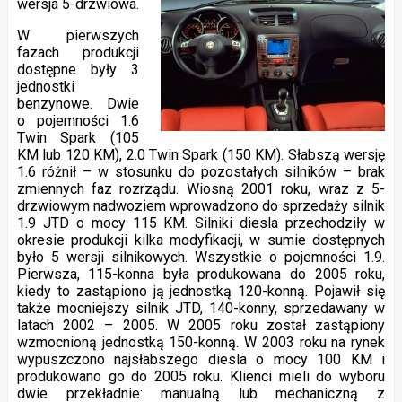
wersja 5-drzwiowa.
W pierwszych
fazach produkcji
dostępne były 3
jednostki
benzynowe. Dwie
o pojemności 1.6
Twin Spark (105
KM lub 120 KM), 2.0 Twin Spark (150 KM). Słabszą wersję
1.6 różnił – w stosunku do pozostałych silników – brak
zmiennych faz rozrządu. Wiosną 2001 roku, wraz z 5-
drzwiowym nadwoziem wprowadzono do sprzedaży silnik
1.9 JTD o mocy 115 KM. Silniki diesla przechodziły w
okresie produkcji kilka modyfikacji, w sumie dostępnych
było 5 wersji silnikowych. Wszystkie o pojemności 1.9.
Pierwsza, 115-konna była produkowana do 2005 roku,
kiedy to zastąpiono ją jednostką 120-konną. Pojawił się
także mocniejszy silnik JTD, 140-konny, sprzedawany w
latach 2002 – 2005. W 2005 roku został zastąpiony
wzmocnioną jednostką 150-konną. W 2003 roku na rynek
wypuszczono najsłabszego diesla o mocy 100 KM i
produkowano go do 2005 roku. Klienci mieli do wyboru
dwie przekładnie: manualną lub mechaniczną z