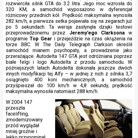
rozwierciła silnik GTA do 3.2 litra. Jego moc wzrosła do
320 KM, a samochód wyposażono w dyferencjał
różnicowy przednich kół. Prędkość maksymalna wynosiła
282 km/h, a pierwsza setka pojawiała się na zegarach już
po 5 sekundach. Ta wersja zasłynęła dzięki testowi
przeprowadzonemu przez
Jeremy’ego Clarksona
w
programie
Top Gear
i przejeździe na czas okrążenia na
torze BBC. W The Daily Telegraph Clarkson określił
samochód mianem psychopaty, a prowadzenie jako
przerażające. Autodelta 147 GTA jest odróżniana poprzez
białe felgi i logo Autodelta z przodu samochodu. W
późniejszych latach Autodelta dokonała jeszcze dwóch
innych modyfikacji tej Alfy – w jednej z nich z silnika 3,7
osiągnięto 400 koni mechanicznych, a samochód
przyśpieszał do 100 km/h w 4,8 sekundy, prędkość
maksymalna wynosiła natomiast 288 km/h.
W 2004 147
przeszła
facelifting,
zmodernizowany
przód wyglądał
mniej groźnie i
lekko przypominał